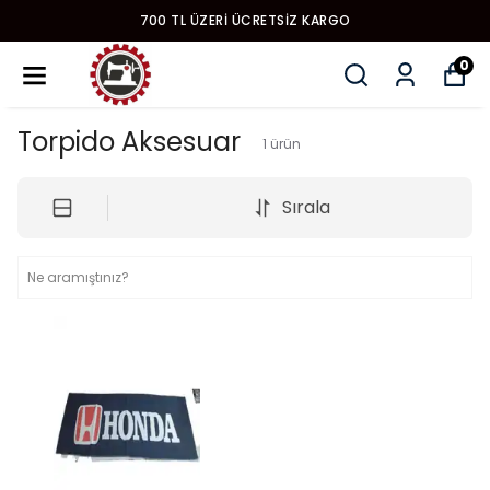
700 TL ÜZERI ÜCRETSIZ KARGO
0
Torpido Aksesuar
1
ürün
Sırala