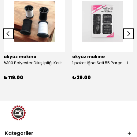
akyüz makine
akyüz makine
%100 Polyester Dikiş Ipliği Kaliteli 2 Adet Farklı Makara Ip Dikiş İpi Siyah&Beyaz 2'Li Set
1 paket Iğne Seti 55 Parça – Iğne
₺ 119.00
₺ 39.00
Kategoriler