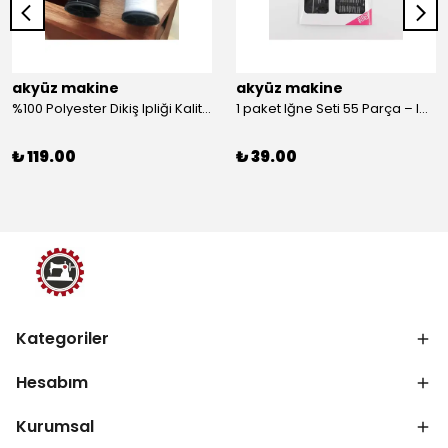
akyüz makine
akyüz makine
%100 Polyester Dikiş Ipliği Kaliteli 2 Adet Farklı Makara Ip Dikiş İpi Siyah&Beyaz 2'Li Set
1 paket Iğne Seti 55 Parça – Iğne
₺ 119.00
₺ 39.00
Kategoriler
Hesabım
Kurumsal