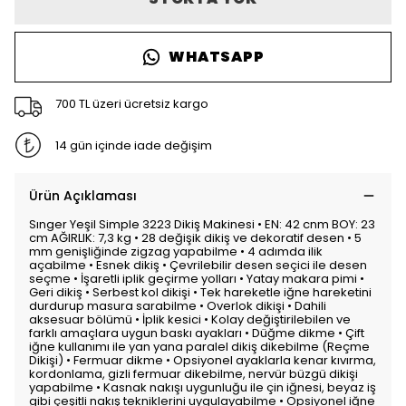
WHATSAPP
700 TL üzeri ücretsiz kargo
14 gün içinde iade değişim
Ürün Açıklaması
Sınger Yeşil Simple 3223 Dikiş Makinesi • EN: 42 cnm BOY: 23
cm AĞIRLIK: 7,3 kg • 28 değişik dikiş ve dekoratif desen • 5
mm genişliğinde zigzag yapabilme • 4 adımda ilik
açabilme • Esnek dikiş • Çevrilebilir desen seçici ile desen
seçme • İşaretli iplik geçirme yolları • Yatay makara pimi •
Geri dikiş • Serbest kol dikişi • Tek hareketle iğne hareketini
durdurup masura sarabilme • Overlok dikişi • Dahili
aksesuar bölümü • İplik kesici • Kolay değiştirilebilen ve
farklı amaçlara uygun baskı ayakları • Düğme dikme • Çift
iğne kullanımı ile yan yana paralel dikiş dikebilme (Reçme
Dikişi) • Fermuar dikme • Opsiyonel ayaklarla kenar kıvırma,
kordonlama, gizli fermuar dikebilme, nervür büzgü dikişi
yapabilme • Kasnak nakışı uygunluğu ile çin iğnesi, beyaz iş
gibi çeşitli nakış tekniklerini uygulayabilme • Opsiyonel iğne