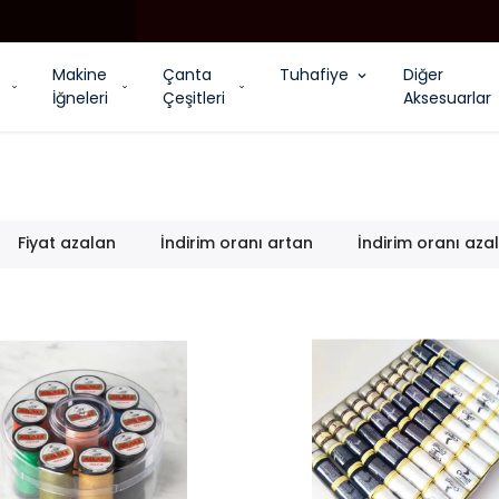
YENI MODEL DIKIŞ MAKINALARI
Makine
Çanta
Tuhafiye
Diğer
İğneleri
Çeşitleri
Aksesuarlar
Fiyat azalan
İndirim oranı artan
İndirim oranı aza