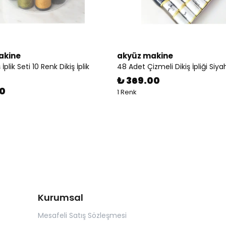
akine
akyüz makine
 İplik Seti 10 Renk Dikiş İplik
48 Adet Çizmeli Dikiş İpliği Siy
₺ 369.00
00
1 Renk
Kurumsal
Mesafeli Satış Sözleşmesi