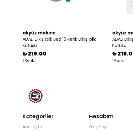
akyüz makine
akyüz m
ADALI Dikiş İplik Seti 10 Renk Dikiş İplik
ADALI Dikiş
Kutusu
Kutusu
₺ 219.00
₺ 219.
1 Renk
1 Renk
Kategoriler
Hesabım
Anasayfa
Giriş Yap