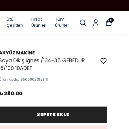
Ütü
Fırsat
Tüm
0
Çeşitleri
Ürünleri
Ürünler
AKYÜZ MAKİNE
Saya Dikiş İğnesi/134-35 GEBEDUR
16/100 10ADET
Ürün Kodu
:
35666623121111
₺ 280.00
SEPETE EKLE