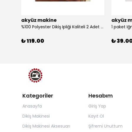
akyüz makine
akyüz m
%100 Polyester Dikiş Ipliği Kaliteli 2 Adet Farklı Makara Ip Dikiş İpi Siyah&Beyaz 2'Li Set
1 paket Iğ
₺ 119.00
₺ 39.0
Kategoriler
Hesabım
Anasayfa
Giriş Yap
Dikiş Makinesi
Kayıt Ol
Dikiş Makinesi Aksesuarı
Şifremi Unuttum