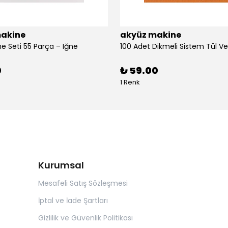
akine
akyüz makine
ne Seti 55 Parça – Iğne
0
₺ 59.00
1 Renk
Kurumsal
Mesafeli Satış Sözleşmesi
İptal ve İade Şartları
Gizlilik ve Güvenlik Politikası