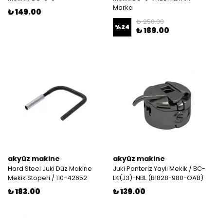
Marka
₺ 149.00
₺ 250.00
%
24
₺ 189.00
akyüz makine
akyüz makine
Hard Steel Juki Düz Makine
Juki Ponteriz Yaylı Mekik / BC-
Mekik Stoperi / 110-42652
LK(J3)-NBL (B1828-980-OAB)
₺ 183.00
₺ 139.00