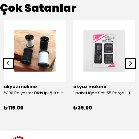
Çok Satanlar
akyüz makine
akyüz makine
%100 Polyester Dikiş Ipliği Kaliteli 2 Adet Farklı Makara Ip Dikiş İpi Siyah&Beyaz 2'Li Set
1 paket Iğne Seti 55 Parça – Iğne
₺ 119.00
₺ 39.00