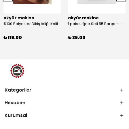
akyüz makine
akyüz makine
%100 Polyester Dikiş Ipliği Kaliteli 2 Adet Farklı Makara Ip Dikiş İpi Siyah&Beyaz 2'Li Set
1 paket Iğne Seti 55 Parça – Iğne
₺ 119.00
₺ 39.00
Kategoriler
Hesabım
Kurumsal