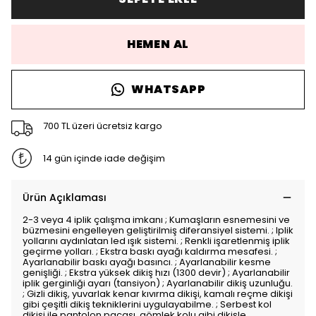
HEMEN AL
WHATSAPP
700 TL üzeri ücretsiz kargo
14 gün içinde iade değişim
Ürün Açıklaması
2-3 veya 4 iplik çalışma imkanı ; Kumaşların esnemesini ve
büzmesini engelleyen geliştirilmiş diferansiyel sistemi. ; Iplik
yollarını aydınlatan led ışık sistemi. ; Renkli işaretlenmiş iplik
geçirme yolları. ; Ekstra baskı ayağı kaldırma mesafesi. ;
Ayarlanabilir baskı ayağı basıncı. ; Ayarlanabilir kesme
genişliği. ; Ekstra yüksek dikiş hızı (1300 devir) ; Ayarlanabilir
iplik gerginliği ayarı (tansiyon) ; Ayarlanabilir dikiş uzunluğu.
; Gizli dikiş, yuvarlak kenar kıvırma dikişi, kamalı reçme dikişi
gibi çeşitli dikiş tekniklerini uygulayabilme. ; Serbest kol
dikişi ile pantolon paçası, gömlek kolu gibi dikişle