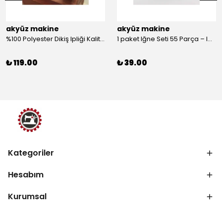
akyüz makine
akyüz makine
%100 Polyester Dikiş Ipliği Kaliteli 2 Adet Farklı Makara Ip Dikiş İpi Siyah&Beyaz 2'Li Set
1 paket Iğne Seti 55 Parça – Iğne
₺ 119.00
₺ 39.00
Kategoriler
Hesabım
Kurumsal