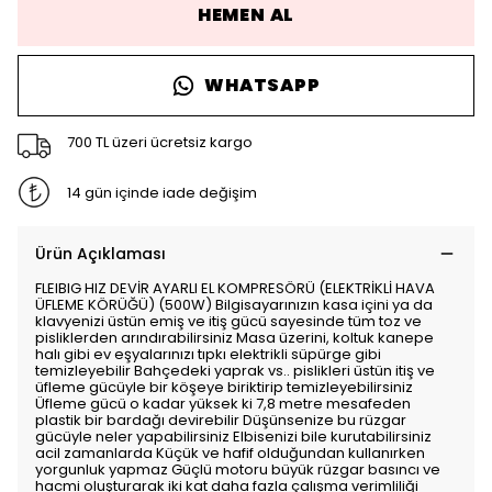
HEMEN AL
WHATSAPP
700 TL üzeri ücretsiz kargo
14 gün içinde iade değişim
Ürün Açıklaması
FLEIBIG HIZ DEVİR AYARLI EL KOMPRESÖRÜ (ELEKTRİKLİ HAVA
ÜFLEME KÖRÜĞÜ) (500W) Bilgisayarınızın kasa içini ya da
klavyenizi üstün emiş ve itiş gücü sayesinde tüm toz ve
pisliklerden arındırabilirsiniz Masa üzerini, koltuk kanepe
halı gibi ev eşyalarınızı tıpkı elektrikli süpürge gibi
temizleyebilir Bahçedeki yaprak vs.. pislikleri üstün itiş ve
üfleme gücüyle bir köşeye biriktirip temizleyebilirsiniz
Üfleme gücü o kadar yüksek ki 7,8 metre mesafeden
plastik bir bardağı devirebilir Düşünsenize bu rüzgar
gücüyle neler yapabilirsiniz Elbisenizi bile kurutabilirsiniz
acil zamanlarda Küçük ve hafif olduğundan kullanırken
yorgunluk yapmaz Güçlü motoru büyük rüzgar basıncı ve
hacmi oluşturarak iki kat daha fazla çalışma verimliliği