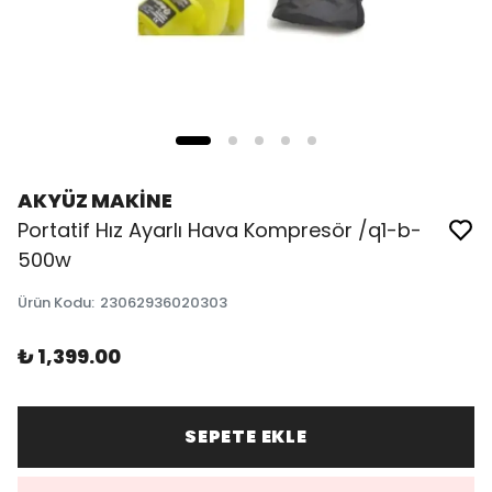
AKYÜZ MAKİNE
Portatif Hız Ayarlı Hava Kompresör /q1-b-
500w
Ürün Kodu
:
23062936020303
₺ 1,399.00
SEPETE EKLE