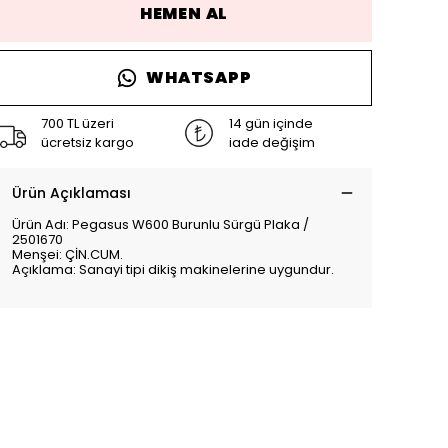
HEMEN AL
WHATSAPP
700 TL üzeri
14 gün içinde
ücretsiz kargo
iade değişim
Ürün Açıklaması
Ürün Adı: Pegasus W600 Burunlu Sürgü Plaka /
2501670
Menşei: ÇİN.CUM.
Açıklama: Sanayi tipi dikiş makinelerine uygundur.