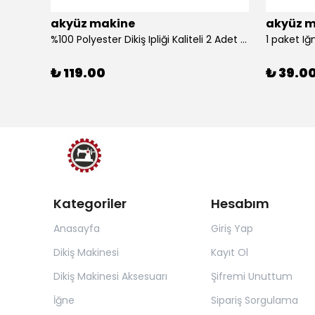
akyüz makine
akyüz m
%100 Polyester Dikiş Ipliği Kaliteli 2 Adet Farklı Makara Ip Dikiş İpi Siyah&Beyaz 2'Li Set
1 paket Iğ
₺ 119.00
₺ 39.0
Kategoriler
Hesabım
Anasayfa
Giriş Yap
Dikiş Makinesi
Kayıt Ol
Dikiş Makinesi Aksesuarı
Şifremi Unuttum
İğne
Sipariş Sorgulama