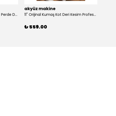
akyüz makine
akyü
100 Adet Dikmeli Sistem Tül Ve Perde Düğmesi Korniş Halkası
11" Orijinal Kumaş Kot Deri Kesim Profesyonel Terzi Makası, Dövme Alaşımlı Çelik Premium
₺ 559.00
₺ 39