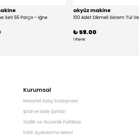
akine
akyüz makine
ne Seti 55 Parça – Iğne
0
₺ 59.00
1 Renk
Kurumsal
Mesafeli Satış Sözleşmesi
İptal ve İade Şartları
Gizlilik ve Güvenlik Politikası
KVKK Aydınlatma Metni