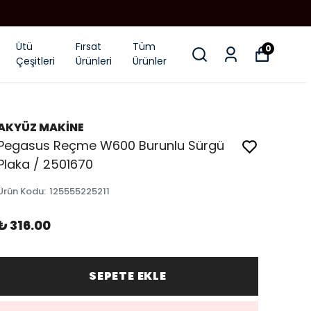
Ütü
Fırsat
Tüm
0
Çeşitleri
Ürünleri
Ürünler
AKYÜZ MAKİNE
Pegasus Reçme W600 Burunlu Sürgü
Plaka / 2501670
Ürün Kodu
:
125555225211
₺ 316.00
SEPETE EKLE