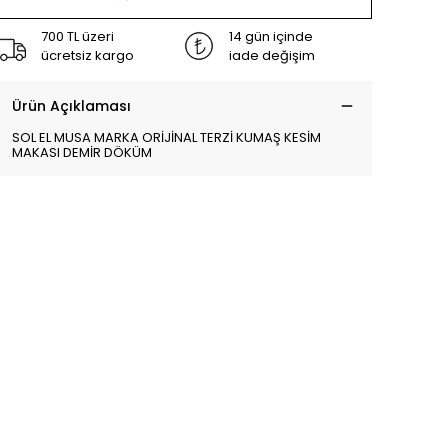
700 TL üzeri
14 gün içinde
ücretsiz kargo
iade değişim
Ürün Açıklaması
SOL EL MUSA MARKA ORİJİNAL TERZİ KUMAŞ KESİM
MAKASI DEMİR DÖKÜM