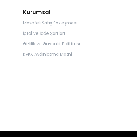
Kurumsal
Mesafeli Satış Sözleşmesi
İptal ve İade Şartları
Gizlilik ve Güvenlik Politikası
KVKK Aydınlatma Metni