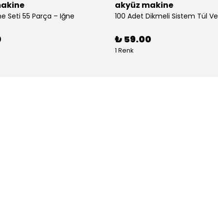
akine
akyüz makine
ne Seti 55 Parça – Iğne
0
₺ 59.00
1 Renk