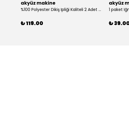
akyüz makine
akyüz m
%100 Polyester Dikiş Ipliği Kaliteli 2 Adet Farklı Makara Ip Dikiş İpi Siyah&Beyaz 2'Li Set
1 paket Iğ
₺ 119.00
₺ 39.0