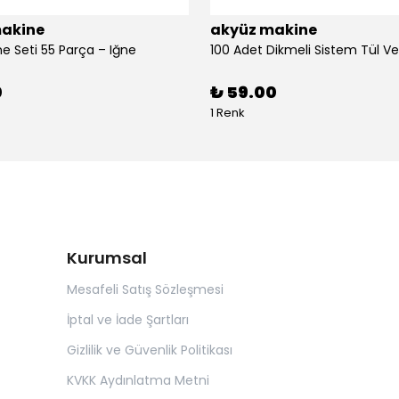
akine
akyüz makine
ne Seti 55 Parça – Iğne
0
₺ 59.00
1 Renk
Kurumsal
Mesafeli Satış Sözleşmesi
İptal ve İade Şartları
Gizlilik ve Güvenlik Politikası
KVKK Aydınlatma Metni