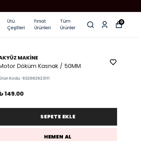
Ütü
Fırsat
Tüm
0
Çeşitleri
Ürünleri
Ürünler
AKYÜZ MAKİNE
Motor Döküm Kasnak / 50MM
Ürün Kodu
:
632662623111
₺ 149.00
SEPETE EKLE
HEMEN AL