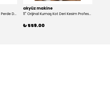
akyüz makine
akyü
100 Adet Dikmeli Sistem Tül Ve Perde Düğmesi Korniş Halkası
11" Orijinal Kumaş Kot Deri Kesim Profesyonel Terzi Makası, Dövme Alaşımlı Çelik Premium
₺ 559.00
₺ 39