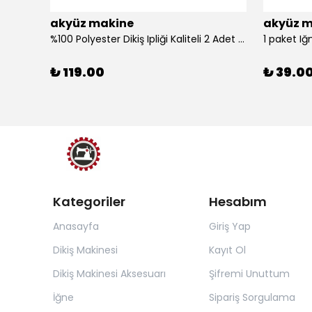
akyüz makine
akyüz m
%100 Polyester Dikiş Ipliği Kaliteli 2 Adet Farklı Makara Ip Dikiş İpi Siyah&Beyaz 2'Li Set
1 paket Iğ
₺ 119.00
₺ 39.0
Kategoriler
Hesabım
Anasayfa
Giriş Yap
Dikiş Makinesi
Kayıt Ol
Dikiş Makinesi Aksesuarı
Şifremi Unuttum
İğne
Sipariş Sorgulama