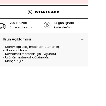
WHATSAPP
700 TL üzeri
14 gün içinde
ücretsiz kargo
iade değişim
Ürün Açıklaması
- Sanayi tipi dikiş makina motorları için
kullanılmaktadır.
- Kavramalı motorlar için uygundur.
- Ürünün materyali dökümdür.
- Menşei : Çin