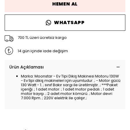
HEMEN AL
WHATSAPP
700 TL üzeri ücretsiz kargo
14 gün içinde iade değişim
Ürün Açıklaması
Marka: Moonstar - Ev Tipi Dikiş Makinesi Motoru 130W
- Ev tipi dikiş makineleri için uyumludur. ; - Motor gücü
130 Watt - 1. ; sınıf Bakır sargı ile üretilmiştir. ; ***Paket
içeriği. ; 1 adet motor. ; 1 adet motor pedalı. ; 1 adet
motor kayışı. ; 2 adet motor kömürü. ; Motor devri
7.000 Rpm. ; 220V elektrik ile çalışır.;