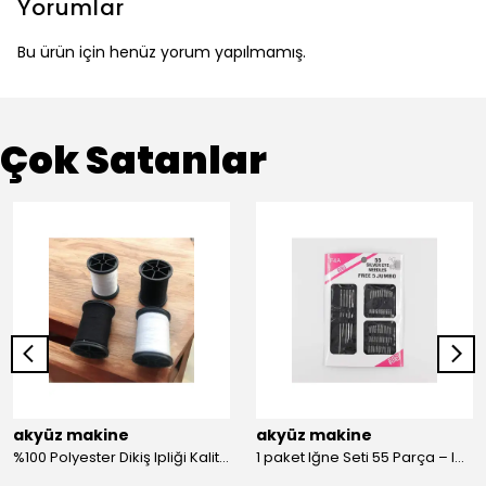
Yorumlar
Bu ürün için henüz yorum yapılmamış.
Çok Satanlar
akyüz makine
akyüz makine
%100 Polyester Dikiş Ipliği Kaliteli 2 Adet Farklı Makara Ip Dikiş İpi Siyah&Beyaz 2'Li Set
1 paket Iğne Seti 55 Parça – Iğne