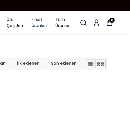
Ütü
Fırsat
Tüm
0
Çeşitleri
Ürünleri
Ürünler
lan
İlk eklenen
Son eklenen