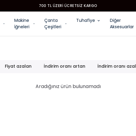
700 TL ÜZERI ÜCRETSIZ KARGO
Makine
Çanta
Tuhafiye
Diğer
İğneleri
Çeşitleri
Aksesuarlar
Fiyat azalan
İndirim oranı artan
İndirim oranı aza
Aradığınız ürün bulunamadı