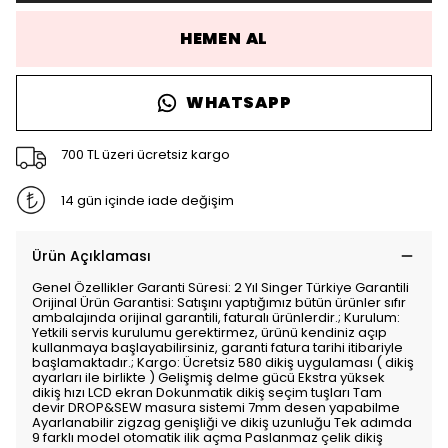
HEMEN AL
WHATSAPP
700 TL üzeri ücretsiz kargo
14 gün içinde iade değişim
Ürün Açıklaması
Genel Özellikler Garanti Süresi: 2 Yıl Singer Türkiye Garantili
Orijinal Ürün Garantisi: Satışını yaptığımız bütün ürünler sıfır
ambalajında orijinal garantili, faturalı ürünlerdir.; Kurulum:
Yetkili servis kurulumu gerektirmez, ürünü kendiniz açıp
kullanmaya başlayabilirsiniz, garanti fatura tarihi itibariyle
başlamaktadır.; Kargo: Ücretsiz 580 dikiş uygulaması ( dikiş
ayarları ile birlikte ) Gelişmiş delme gücü Ekstra yüksek
dikiş hızı LCD ekran Dokunmatik dikiş seçim tuşları Tam
devir DROP&SEW masura sistemi 7mm desen yapabilme
Ayarlanabilir zigzag genişliği ve dikiş uzunluğu Tek adımda
9 farklı model otomatik ilik açma Paslanmaz çelik dikiş