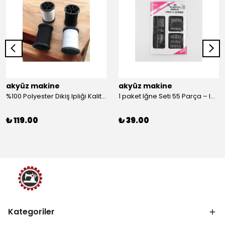
akyüz makine
akyüz makine
%100 Polyester Dikiş Ipliği Kaliteli 2 Adet Farklı Makara Ip Dikiş İpi Siyah&Beyaz 2'Li Set
1 paket Iğne Seti 55 Parça – Iğne
₺ 119.00
₺ 39.00
Kategoriler