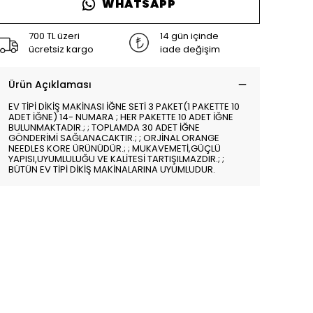
WHATSAPP
700 TL üzeri
14 gün içinde
ücretsiz kargo
iade değişim
Ürün Açıklaması
EV TİPİ DİKİŞ MAKİNASI İĞNE SETİ 3 PAKET(1 PAKETTE 10
ADET İĞNE) 14- NUMARA ; HER PAKETTE 10 ADET İĞNE
BULUNMAKTADIR.; ; TOPLAMDA 30 ADET İĞNE
GÖNDERİMİ SAĞLANACAKTIR.; ; ORJİNAL ORANGE
NEEDLES KORE ÜRÜNÜDÜR.; ; MUKAVEMETİ,GÜÇLÜ
YAPISI,UYUMLULUĞU VE KALİTESİ TARTIŞILMAZDIR.; ;
BÜTÜN EV TİPİ DİKİŞ MAKİNALARINA UYUMLUDUR.