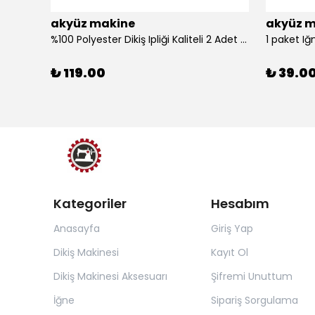
akyüz makine
akyüz m
%100 Polyester Dikiş Ipliği Kaliteli 2 Adet Farklı Makara Ip Dikiş İpi Siyah&Beyaz 2'Li Set
1 paket Iğ
₺ 119.00
₺ 39.0
Kategoriler
Hesabım
Anasayfa
Giriş Yap
Dikiş Makinesi
Kayıt Ol
Dikiş Makinesi Aksesuarı
Şifremi Unuttum
İğne
Sipariş Sorgulama