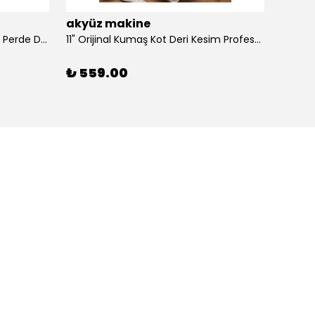
akyüz makine
akyü
100 Adet Dikmeli Sistem Tül Ve Perde Düğmesi Korniş Halkası
11" Orijinal Kumaş Kot Deri Kesim Profesyonel Terzi Makası, Dövme Alaşımlı Çelik Premium
₺ 559.00
₺ 39