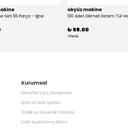
akine
akyüz makine
ne Seti 55 Parça – Iğne
0
₺ 59.00
1 Renk
Kurumsal
Mesafeli Satış Sözleşmesi
İptal ve İade Şartları
Gizlilik ve Güvenlik Politikası
KVKK Aydınlatma Metni