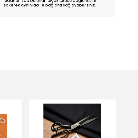
Makinenizde bulunan alçak tutucu bağlantısını
sökerek aynı vida ile bağlantı sağlayabilirsiniz.