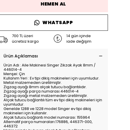
HEMEN AL
WHATSAPP
700 TL üzeri
14 gün içinde
ücretsiz kargo
iade değişim
Ürün Açıklaması
Ürün Adı : Aile Makinesi Singer Zikzak Ayak 8mm /
446014-4
Menşei: Çin
Kullanım Yeri : Ev tipi dikiş makineleri için uyumludur.
Metal malzemeden üretilmiştir.
Zigzag ayağı 8mm alçak tutucu bağlantılıdır.
Zigzag ayağı parça numarası:446014-4
Zigzag ayağı metal malzemeden üretilmiştir.
Alçak tutucu bağlantılı tüm ev tipi dikiş makineleri için
uyumludur.
Genelde 1288 ve 1228 model Singer ev tipi dikiş
makineleri için kullanılır.
Alçak tutucu bağlantı model numarası: 155964
Alternatif parça numaraları:176886, 446371-000,
446372