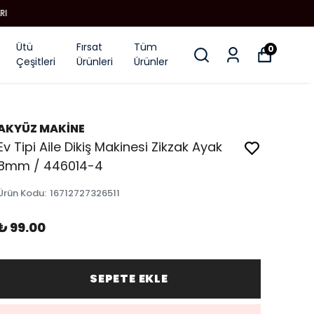
Ütü
Fırsat
Tüm
0
Çeşitleri
Ürünleri
Ürünler
AKYÜZ MAKİNE
Ev Tipi Aile Dikiş Makinesi Zikzak Ayak
8mm / 446014-4
Ürün Kodu
:
16712727326511
₺ 99.00
SEPETE EKLE