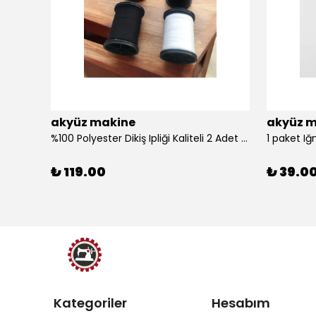
akyüz makine
akyüz m
%100 Polyester Dikiş Ipliği Kaliteli 2 Adet Farklı Makara Ip Dikiş İpi Siyah&Beyaz 2'Li Set
1 paket Iğ
₺ 119.00
₺ 39.0
Kategoriler
Hesabım