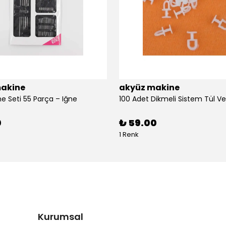
akine
akyüz makine
ne Seti 55 Parça – Iğne
0
₺ 59.00
1 Renk
Kurumsal