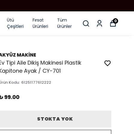
Ütü
Fırsat
Tüm
0
Çeşitleri
Ürünleri
Ürünler
AKYÜZ MAKİNE
Ev Tipi Aile Dikiş Makinesi Plastik
Kapitone Ayak / CY-701
Ürün Kodu
:
61251177612222
₺ 99.00
STOKTA YOK