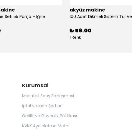
akine
akyüz makine
ne Seti 55 Parça – Iğne
0
₺ 59.00
1 Renk
Kurumsal
Mesafeli Satış Sözleşmesi
İptal ve İade Şartları
Gizlilik ve Güvenlik Politikası
KVKK Aydınlatma Metni