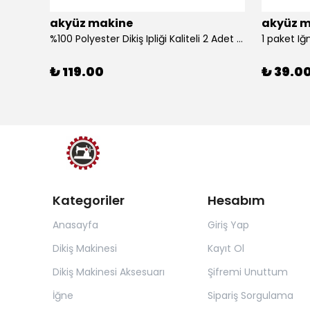
akyüz makine
akyüz m
%100 Polyester Dikiş Ipliği Kaliteli 2 Adet Farklı Makara Ip Dikiş İpi Siyah&Beyaz 2'Li Set
1 paket Iğ
₺ 119.00
₺ 39.0
Kategoriler
Hesabım
Anasayfa
Giriş Yap
Dikiş Makinesi
Kayıt Ol
Dikiş Makinesi Aksesuarı
Şifremi Unuttum
İğne
Sipariş Sorgulama