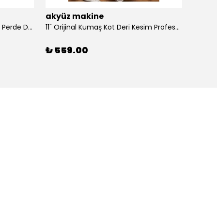
akyüz makine
akyü
100 Adet Dikmeli Sistem Tül Ve Perde Düğmesi Korniş Halkası
11" Orijinal Kumaş Kot Deri Kesim Profesyonel Terzi Makası, Dövme Alaşımlı Çelik Premium
₺ 559.00
₺ 39