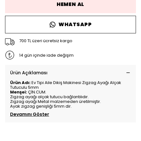
HEMEN AL
WHATSAPP
700 TL üzeri ücretsiz kargo
14 gün içinde iade değişim
Ürün Açıklaması
Ürün Adı:
Ev Tipi Aile Dikiş Makinesi Zigzag Ayağı Alçak
Tutuculu 5mm
Menşei:
ÇİN.CUM.
Zigzag ayağı alçak tutucu bağlantılıdır.
Zigzag ayağı Metal malzemeden üretilmiştir.
Ayak zigzag genişliği 5mm dir.
Devamını Göster