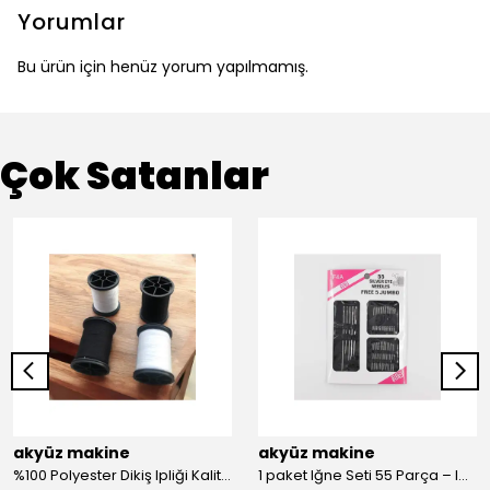
Yorumlar
Bu ürün için henüz yorum yapılmamış.
Çok Satanlar
akyüz makine
akyüz makine
%100 Polyester Dikiş Ipliği Kaliteli 2 Adet Farklı Makara Ip Dikiş İpi Siyah&Beyaz 2'Li Set
1 paket Iğne Seti 55 Parça – Iğne