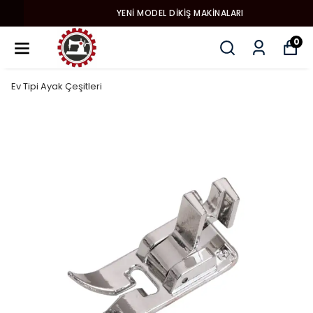
YENI MODEL DIKIŞ MAKINALARI
0
Ev Tipi Ayak Çeşitleri