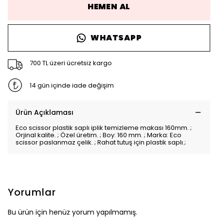
HEMEN AL
WHATSAPP
700 TL üzeri ücretsiz kargo
14 gün içinde iade değişim
Ürün Açıklaması
Eco scissor plastik saplı iplik temizleme makası 160mm. ;
Orjinal kalite. ; Özel üretim. ; Boy: 160 mm. ; Marka: Eco
scissor paslanmaz çelik. ; Rahat tutuş için plastik saplı.;
Yorumlar
Bu ürün için henüz yorum yapılmamış.