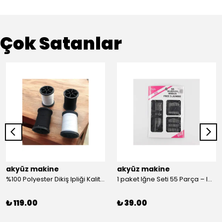
Çok Satanlar
akyüz makine
akyüz makine
%100 Polyester Dikiş Ipliği Kaliteli 2 Adet Farklı Makara Ip Dikiş İpi Siyah&Beyaz 2'Li Set
1 paket Iğne Seti 55 Parça – Iğne
₺ 119.00
₺ 39.00