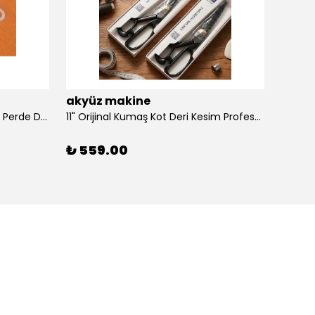
akyüz makine
akyü
100 Adet Dikmeli Sistem Tül Ve Perde Düğmesi Korniş Halkası
11" Orijinal Kumaş Kot Deri Kesim Profesyonel Terzi Makası, Dövme Alaşımlı Çelik Premium
₺ 559.00
₺ 39