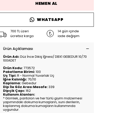
HEMEN AL
WHATSAPP
700 TL üzeri
14 gün içinde
ücretsiz kargo
iade değişim
Ürün Açıklaması
Ürün Adı:
Düz İnce Dikiş İğnesi/ DBX1 GEBEDUR 10/70
100ADET
Ürün Kodu:
773572
Paketleme Birimi:
100
Uç Tipi:
R - Normal Yuvarlak Uç
İğne Kalınlığı:
70/10
Kaplama:
Gebedur
Dip İle Göz Arası Mesafe:
339
Dipçik Çapı:
162
Kullanım Alanları:
* Gömlek, pantolon ve her türlü giyim malzemesi
yapımındaki dokuma kumaşların, suni derilerin,
kaplanmış dokuma kumaşların kullanımında
uygundur.