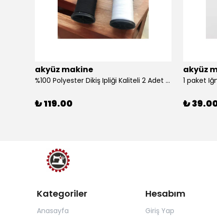
akyüz makine
akyüz m
%100 Polyester Dikiş Ipliği Kaliteli 2 Adet Farklı Makara Ip Dikiş İpi Siyah&Beyaz 2'Li Set
1 paket Iğ
₺ 119.00
₺ 39.0
Kategoriler
Hesabım
Anasayfa
Giriş Yap