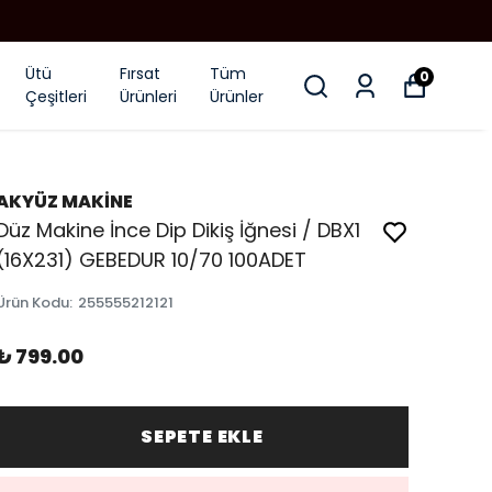
Ütü
Fırsat
Tüm
0
Çeşitleri
Ürünleri
Ürünler
AKYÜZ MAKİNE
Düz Makine İnce Dip Dikiş İğnesi / DBX1
(16X231) GEBEDUR 10/70 100ADET
Ürün Kodu
:
255555212121
₺ 799.00
SEPETE EKLE