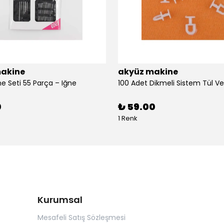
akine
akyüz makine
ne Seti 55 Parça – Iğne
0
₺ 59.00
1 Renk
Kurumsal
Mesafeli Satış Sözleşmesi