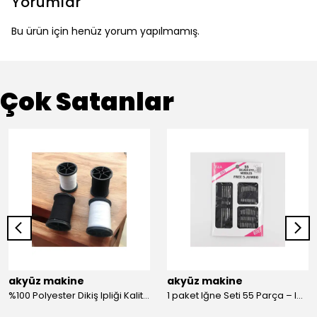
Yorumlar
Bu ürün için henüz yorum yapılmamış.
Çok Satanlar
akyüz makine
akyüz makine
%100 Polyester Dikiş Ipliği Kaliteli 2 Adet Farklı Makara Ip Dikiş İpi Siyah&Beyaz 2'Li Set
1 paket Iğne Seti 55 Parça – Iğne