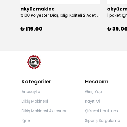
akyüz makine
akyüz m
%100 Polyester Dikiş Ipliği Kaliteli 2 Adet Farklı Makara Ip Dikiş İpi Siyah&Beyaz 2'Li Set
1 paket Iğ
₺ 119.00
₺ 39.0
Kategoriler
Hesabım
Anasayfa
Giriş Yap
Dikiş Makinesi
Kayıt Ol
Dikiş Makinesi Aksesuarı
Şifremi Unuttum
İğne
Sipariş Sorgulama