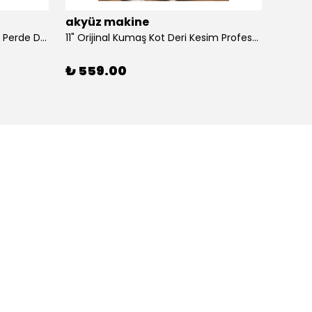
akyüz makine
akyü
100 Adet Dikmeli Sistem Tül Ve Perde Düğmesi Korniş Halkası
11" Orijinal Kumaş Kot Deri Kesim Profesyonel Terzi Makası, Dövme Alaşımlı Çelik Premium
₺ 559.00
₺ 39