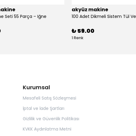
akine
akyüz makine
ne Seti 55 Parça – Iğne
0
₺ 59.00
1 Renk
Kurumsal
Mesafeli Satış Sözleşmesi
İptal ve İade Şartları
Gizlilik ve Güvenlik Politikası
KVKK Aydınlatma Metni