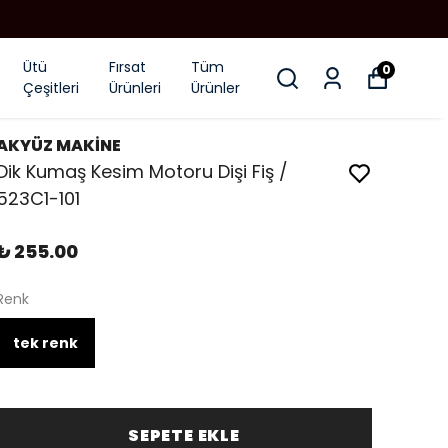
Ütü
Fırsat
Tüm
0
Çeşitleri
Ürünleri
Ürünler
AKYÜZ MAKİNE
Dik Kumaş Kesim Motoru Dişi Fiş /
523C1-101
₺ 255.00
Renk
tek renk
SEPETE EKLE