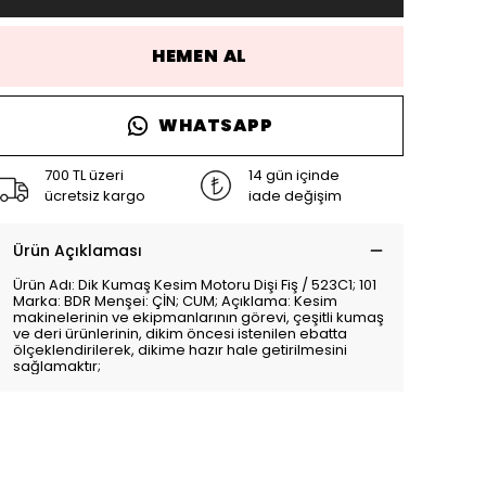
HEMEN AL
WHATSAPP
700 TL üzeri
14 gün içinde
ücretsiz kargo
iade değişim
Ürün Açıklaması
Ürün Adı: Dik Kumaş Kesim Motoru Dişi Fiş / 523C1; 101
Marka: BDR Menşei: ÇİN; CUM; Açıklama: Kesim
makinelerinin ve ekipmanlarının görevi, çeşitli kumaş
ve deri ürünlerinin, dikim öncesi istenilen ebatta
ölçeklendirilerek, dikime hazır hale getirilmesini
sağlamaktır;