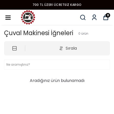
700 TL ÜZERI ÜCRETSIZ KARGO
0
Çuval Makinesi İğneleri
0
ürün
Sırala
Aradığınız ürün bulunamadı