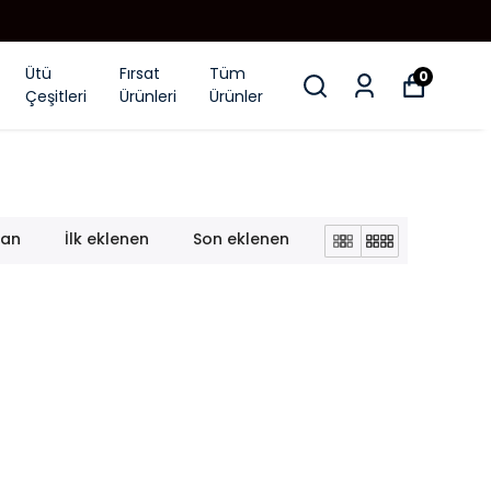
Ütü
Fırsat
Tüm
0
Çeşitleri
Ürünleri
Ürünler
lan
İlk eklenen
Son eklenen