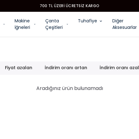
700 TL ÜZERI ÜCRETSIZ KARGO
Makine
Çanta
Tuhafiye
Diğer
İğneleri
Çeşitleri
Aksesuarlar
Fiyat azalan
İndirim oranı artan
İndirim oranı aza
Aradığınız ürün bulunamadı