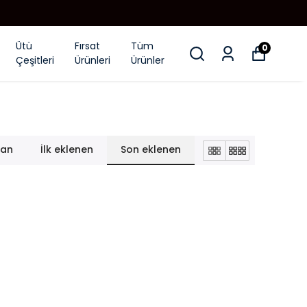
Ütü
Fırsat
Tüm
0
Çeşitleri
Ürünleri
Ürünler
lan
İlk eklenen
Son eklenen