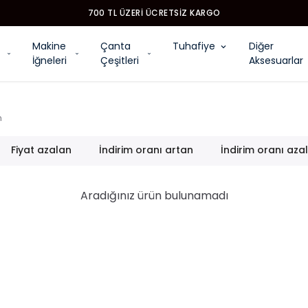
700 TL ÜZERI ÜCRETSIZ KARGO
Makine
Çanta
Tuhafiye
Diğer
İğneleri
Çeşitleri
Aksesuarlar
n
Fiyat azalan
İndirim oranı artan
İndirim oranı aza
Aradığınız ürün bulunamadı