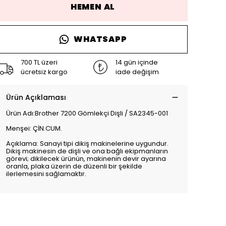
HEMEN AL
WHATSAPP
700 TL üzeri
14 gün içinde
ücretsiz kargo
iade değişim
Ürün Açıklaması
Ürün Adı:Brother 7200 Gömlekçi Dişli / SA2345-001
Menşei: ÇİN.CUM.
Açıklama: Sanayi tipi dikiş makinelerine uygundur.
Dikiş makinesin de dişli ve ona bağlı ekipmanların
görevi; dikilecek ürünün, makinenin devir ayarına
oranla, plaka üzerin de düzenli bir şekilde
ilerlemesini sağlamaktır.