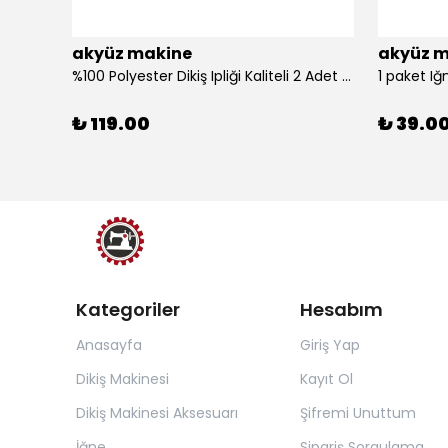
akyüz makine
akyüz m
%100 Polyester Dikiş Ipliği Kaliteli 2 Adet Farklı Makara Ip Dikiş İpi Siyah&Beyaz 2'Li Set
1 paket Iğ
₺ 119.00
₺ 39.0
Kategoriler
Hesabım
Anasayfa
Giriş Yap
Dikiş Makinesi
Kayıt Ol
Dikiş Makinesi Aksesuarı
Şifremi Unuttum
İğne
Sipariş Sorgulama