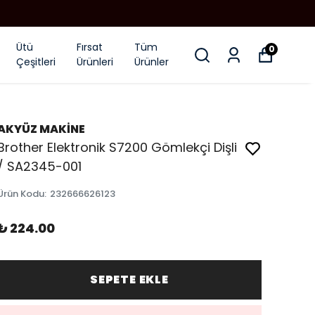
Ütü
Fırsat
Tüm
0
Çeşitleri
Ürünleri
Ürünler
AKYÜZ MAKİNE
Brother Elektronik S7200 Gömlekçi Dişli
/ SA2345-001
Ürün Kodu
:
232666626123
₺ 224.00
SEPETE EKLE