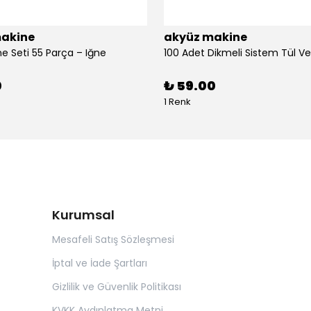
akine
akyüz makine
ne Seti 55 Parça – Iğne
0
₺ 59.00
1 Renk
Kurumsal
Mesafeli Satış Sözleşmesi
İptal ve İade Şartları
Gizlilik ve Güvenlik Politikası
KVKK Aydınlatma Metni