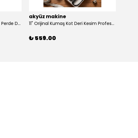
akyüz makine
akyü
100 Adet Dikmeli Sistem Tül Ve Perde Düğmesi Korniş Halkası
11" Orijinal Kumaş Kot Deri Kesim Profesyonel Terzi Makası, Dövme Alaşımlı Çelik Premium
₺ 559.00
₺ 39