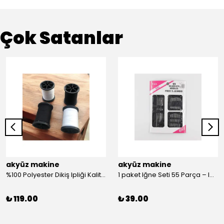
Çok Satanlar
akyüz makine
akyüz makine
%100 Polyester Dikiş Ipliği Kaliteli 2 Adet Farklı Makara Ip Dikiş İpi Siyah&Beyaz 2'Li Set
1 paket Iğne Seti 55 Parça – Iğne
₺ 119.00
₺ 39.00