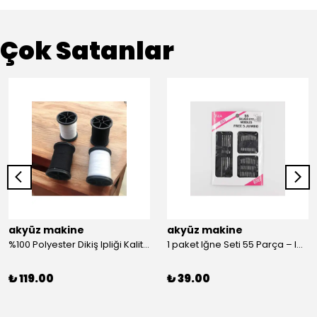
Çok Satanlar
akyüz makine
akyüz makine
%100 Polyester Dikiş Ipliği Kaliteli 2 Adet Farklı Makara Ip Dikiş İpi Siyah&Beyaz 2'Li Set
1 paket Iğne Seti 55 Parça – Iğne
₺ 119.00
₺ 39.00