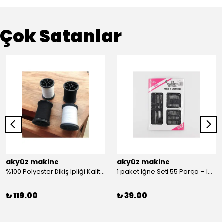
Çok Satanlar
akyüz makine
akyüz makine
%100 Polyester Dikiş Ipliği Kaliteli 2 Adet Farklı Makara Ip Dikiş İpi Siyah&Beyaz 2'Li Set
1 paket Iğne Seti 55 Parça – Iğne
₺ 119.00
₺ 39.00