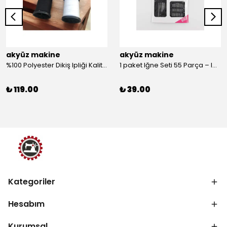
akyüz makine
akyüz makine
%100 Polyester Dikiş Ipliği Kaliteli 2 Adet Farklı Makara Ip Dikiş İpi Siyah&Beyaz 2'Li Set
1 paket Iğne Seti 55 Parça – Iğne
₺ 119.00
₺ 39.00
Kategoriler
Hesabım
Kurumsal