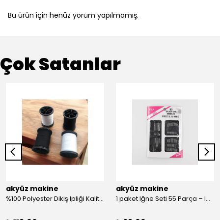
Bu ürün için henüz yorum yapılmamış.
Çok Satanlar
akyüz makine
akyüz makine
%100 Polyester Dikiş Ipliği Kaliteli 2 Adet Farklı Makara Ip Dikiş İpi Siyah&Beyaz 2'Li Set
1 paket Iğne Seti 55 Parça – Iğne