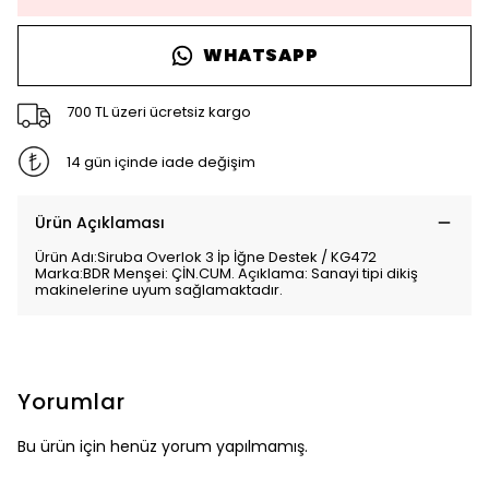
WHATSAPP
700 TL üzeri ücretsiz kargo
14 gün içinde iade değişim
Ürün Açıklaması
Ürün Adı:Siruba Overlok 3 İp İğne Destek / KG472
Marka:BDR Menşei: ÇİN.CUM. Açıklama: Sanayi tipi dikiş
makinelerine uyum sağlamaktadır.
Yorumlar
Bu ürün için henüz yorum yapılmamış.