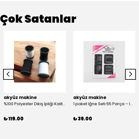
Çok Satanlar
akyüz makine
akyüz makine
%100 Polyester Dikiş Ipliği Kaliteli 2 Adet Farklı Makara Ip Dikiş İpi Siyah&Beyaz 2'Li Set
1 paket Iğne Seti 55 Parça – Iğne
₺ 119.00
₺ 39.00