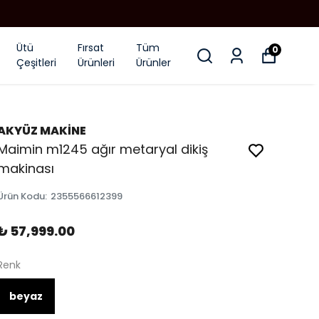
Ütü
Fırsat
Tüm
0
Çeşitleri
Ürünleri
Ürünler
AKYÜZ MAKİNE
Maimin m1245 ağır metaryal dikiş
makinası
Ürün Kodu
:
2355566612399
₺ 57,999.00
Renk
beyaz