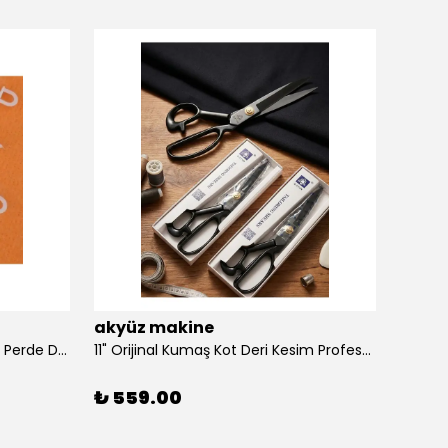
akyüz makine
akyü
100 Adet Dikmeli Sistem Tül Ve Perde Düğmesi Korniş Halkası
11" Orijinal Kumaş Kot Deri Kesim Profesyonel Terzi Makası, Dövme Alaşımlı Çelik Premium
₺ 559.00
₺ 39