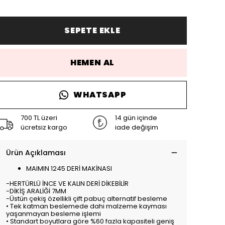
SEPETE EKLE
HEMEN AL
WHATSAPP
700 TL üzeri
14 gün içinde
ücretsiz kargo
iade değişim
Ürün Açıklaması
MAIMIN 1245 DERİ MAKİNASI
-HERTÜRLÜ İNCE VE KALIN DERİ DİKEBİLİR
-DİKİŞ ARALİĞİ 7MM
-Üstün çekiş özellikli çift pabuç alternatif besleme
• Tek katman beslemede dahi malzeme kayması
yaşanmayan besleme işlemi
• Standart boyutlara göre %60 fazla kapasiteli geniş