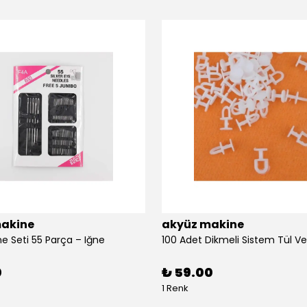
akine
akyüz makine
ne Seti 55 Parça – Iğne
0
₺ 59.00
1 Renk