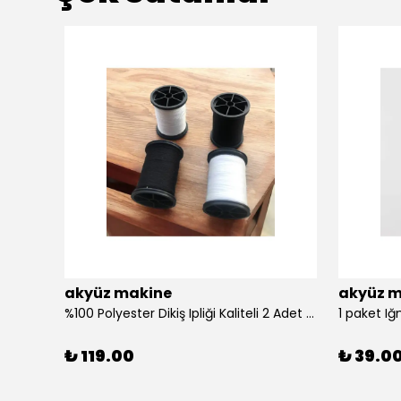
akyüz makine
akyüz m
%100 Polyester Dikiş Ipliği Kaliteli 2 Adet Farklı Makara Ip Dikiş İpi Siyah&Beyaz 2'Li Set
1 paket Iğ
₺ 119.00
₺ 39.0