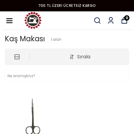
700 TL ÜZERI ÜCRETSIZ KARGO
0
Kaş Makası
1
ürün
Sırala