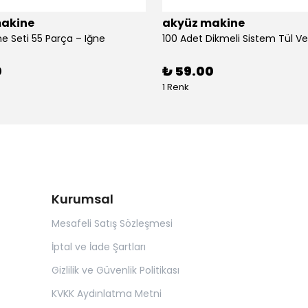
akine
akyüz makine
ne Seti 55 Parça – Iğne
0
₺ 59.00
1 Renk
Kurumsal
Mesafeli Satış Sözleşmesi
İptal ve İade Şartları
Gizlilik ve Güvenlik Politikası
KVKK Aydınlatma Metni