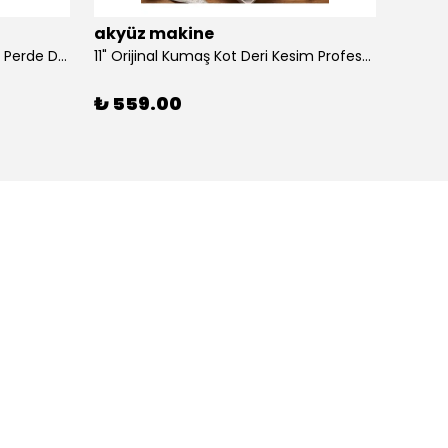
akyüz makine
akyü
100 Adet Dikmeli Sistem Tül Ve Perde Düğmesi Korniş Halkası
11" Orijinal Kumaş Kot Deri Kesim Profesyonel Terzi Makası, Dövme Alaşımlı Çelik Premium
₺ 559.00
₺ 39