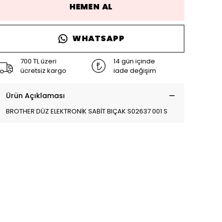
HEMEN AL
WHATSAPP
700 TL üzeri
14 gün içinde
ücretsiz kargo
iade değişim
Ürün Açıklaması
BROTHER DÜZ ELEKTRONİK SABİT BIÇAK S02637 001 S