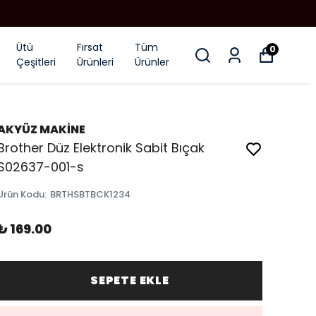
Ütü
Fırsat
Tüm
0
Çeşitleri
Ürünleri
Ürünler
AKYÜZ MAKİNE
Brother Düz Elektronik Sabit Bıçak
S02637-001-s
Ürün Kodu
:
BRTHSBTBCK1234
₺ 169.00
SEPETE EKLE