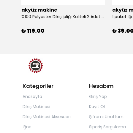
akyüz makine
akyüz m
%100 Polyester Dikiş Ipliği Kaliteli 2 Adet Farklı Makara Ip Dikiş İpi Siyah&Beyaz 2'Li Set
1 paket Iğ
₺ 119.00
₺ 39.0
Kategoriler
Hesabım
Anasayfa
Giriş Yap
Dikiş Makinesi
Kayıt Ol
Dikiş Makinesi Aksesuarı
Şifremi Unuttum
İğne
Sipariş Sorgulama