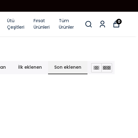
Ütü
Fırsat
Tüm
0
Çeşitleri
Ürünleri
Ürünler
lan
İlk eklenen
Son eklenen