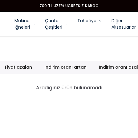
700 TL ÜZERI ÜCRETSIZ KARGO
Makine
Çanta
Tuhafiye
Diğer
İğneleri
Çeşitleri
Aksesuarlar
Fiyat azalan
İndirim oranı artan
İndirim oranı aza
Aradığınız ürün bulunamadı