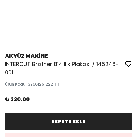
AKYÜZ MAKİNE
INTERCUT Brother 814 Ilik Plakası / 145246-
001
Ürün Kodu
:
325612512221111
₺ 220.00
SEPETE EKLE