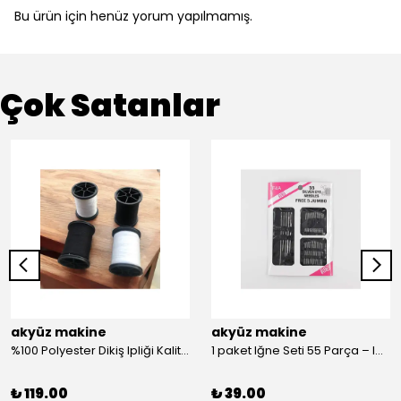
Bu ürün için henüz yorum yapılmamış.
Çok Satanlar
akyüz makine
akyüz makine
%100 Polyester Dikiş Ipliği Kaliteli 2 Adet Farklı Makara Ip Dikiş İpi Siyah&Beyaz 2'Li Set
1 paket Iğne Seti 55 Parça – Iğne
₺ 119.00
₺ 39.00