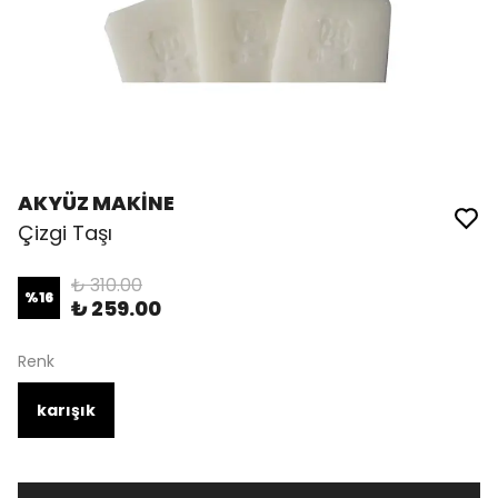
AKYÜZ MAKİNE
Çizgi Taşı
₺ 310.00
%
16
₺ 259.00
Renk
karışık