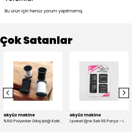
Bu ürün için henüz yorum yapılmamış.
Çok Satanlar
akyüz makine
akyüz makine
%100 Polyester Dikiş Ipliği Kaliteli 2 Adet Farklı Makara Ip Dikiş İpi Siyah&Beyaz 2'Li Set
1 paket Iğne Seti 55 Parça – Iğne