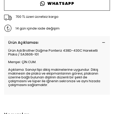
WHATSAPP
700 TL üzeri ücretsiz kargo
14 gün içinde iade değişim
Ürün Açıklaması
Ürün Adı:Brother Düğme Ponteriz 438D-430C Hareketli
Plaka / SA3606-101
Menşei: ÇİN.CUM.
Açıklama: Sanayi tipi dikiş makinelerine uygundur. Dikiş
makinesin de plaka ve ekipmanlarının görevi, plakanın
üzerine bağlı bulunan dişlinin düzenli bir şekil de
çalışmasını ve lüper ile iğnenin sekronize ve aynı hizada
çalışmasını sağlamaktır.