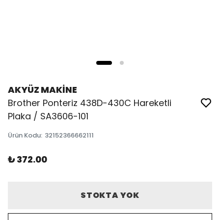
AKYÜZ MAKİNE
Brother Ponteriz 438D-430C Hareketli
Plaka / SA3606-101
Ürün Kodu
:
32152366662111
₺ 372.00
STOKTA YOK