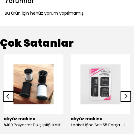
Yorumlar
Bu ürün için henüz yorum yapılmamış.
Çok Satanlar
akyüz makine
akyüz makine
%100 Polyester Dikiş Ipliği Kaliteli 2 Adet Farklı Makara Ip Dikiş İpi Siyah&Beyaz 2'Li Set
1 paket Iğne Seti 55 Parça – Iğne